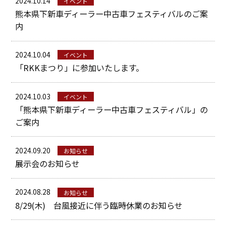
2024.10.14
イベント
熊本県下新車ディーラー中古車フェスティバルのご案
採用情報
内
新卒採用
キャリア採用
働く環境
お知らせ
2024.10.04
イベント
「RKKまつり」に参加いたします。
お問い合わせ
プライバシーポリシー
2024.10.03
イベント
「熊本県下新車ディーラー中古車フェスティバル」の
ポルシェセンター熊本
ご案内
プジョー熊本
2024.09.20
お知らせ
シトロエン熊本
展示会のお知らせ
2024.08.28
お知らせ
8/29(木) 台風接近に伴う臨時休業のお知らせ