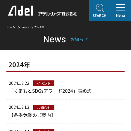
Menu
SEARCH
ホーム
ホーム
News
2024年
News
企業情報
お知らせ
ご挨拶
会社概要
Adel Press
アクセス
取り扱いブランド
2024年
アフターサービス
自動車保険
2024.12.22
イベント
「くまもとSDGsアワード2024」表彰式
オリジナルコンテンツ
アデルレポート
2024.12.13
お知らせ
アデル・コレクションギャラリー
【冬季休業のご案内】
認定・表彰・受賞
SDGsの取り組み