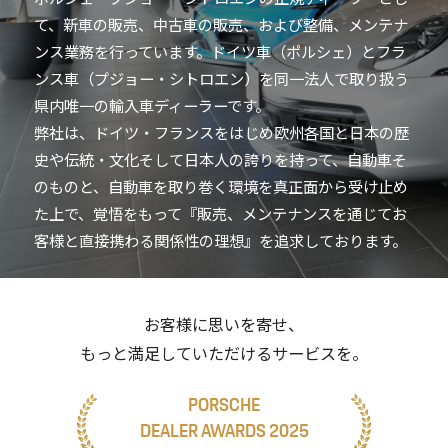
SDGsの取り組み
て、新車の販売、中古車の販売、および整備、メンテナ
採用情報
ンス業務を行っています。ドイツ車（ポルシェ）とフラ
ンス車（プジョー・シトロエン）を同一法人で取り扱う
新卒採用
キャリア採用
働く環境
県内唯一の輸入車ディーラーです。
お知らせ
弊社は、ドイツ・フランスをはじめ欧州各国と日本の歴
お問い合わせ
史や伝統・文化そして日本人の誇りを持って、自動車そ
のものと、自動車を取り巻く環境を真正面から受け止め
プライバシーポリシー
た上で、覚悟をもって『販売、メンテナンスを通じてお
ポルシェセンター熊本
客様と直接携わる関係性の理想』を追求しております。
プジョー熊本
お客様に思いを寄せ、
シトロエン熊本
もっと満足していただけるサービスを。
PORSCHE
DEALER AWARDS 2025