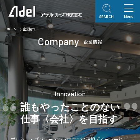
Menu
SEARCH
ホーム
企業情報
ホーム
Company
企業情報
企業情報
ご挨拶
会社概要
Adel Press
アクセス
取り扱いブランド
アフターサービス
自動車保険
Innovation
オリジナルコンテンツ
誰もやったことのない
アデルレポート
仕事〈会社〉を目指す
アデル・コレクションギャラリー
認定・表彰・受賞
ポルシェ・プジョー・シトロエンの正規ディーラーとし