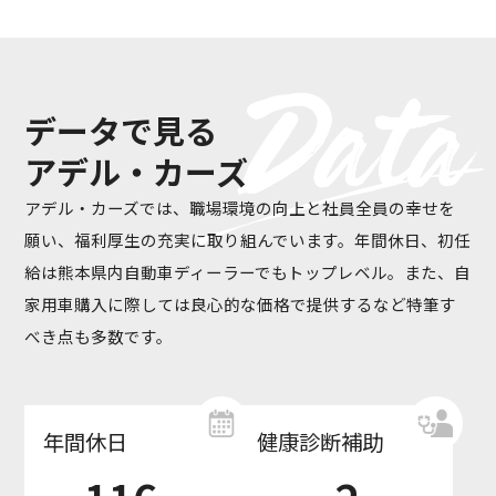
認定・表彰・受賞
SDGsの取り組み
採用情報
データで見る
新卒採用
キャリア採用
働く環境
アデル・カーズ
お知らせ
お問い合わせ
アデル・カーズでは、職場環境の向上と社員全員の幸せを
願い、福利厚生の充実に取り組んでいます。年間休日、初任
プライバシーポリシー
給は熊本県内自動車ディーラーでもトップレベル。また、自
ポルシェセンター熊本
家用車購入に際しては良心的な価格で提供するなど特筆す
べき点も多数です。
プジョー熊本
シトロエン熊本
年間休日
健康診断補助