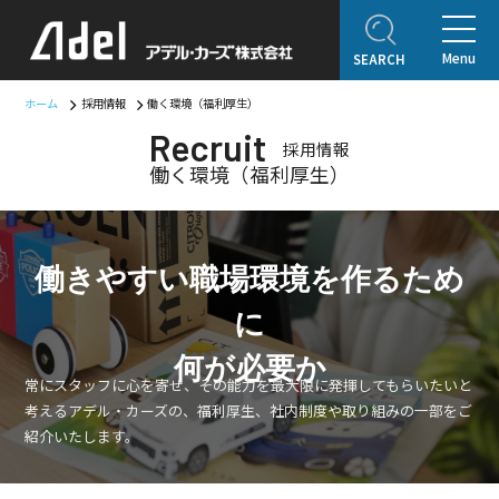
Menu
SEARCH
ホーム
採用情報
働く環境（福利厚生）
Recruit
採用情報
ホーム
働く環境（福利厚生）
企業情報
ご挨拶
会社概要
Adel Press
アクセス
働きやすい職場環境を作るため
取り扱いブランド
に
アフターサービス
自動車保険
何が必要か
常にスタッフに心を寄せ、その能力を最大限に発揮してもらいたいと
オリジナルコンテンツ
考えるアデル・カーズの、福利厚生、社内制度や取り組みの一部をご
紹介いたします。
アデルレポート
アデル・コレクションギャラリー