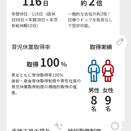
116
2
日
約
倍
年間休日／116日（店休
一般的な会社の約2倍！
日68日＋年間38日＋年次
日帰りドックを負担なし
有給休暇10日）
で受診可能。
育児休業取得率
取得実績
100
取得
%
男女ともに育休取得率100％
産前・産後育休取得制度や男性社員の
育児休業取得制度の積極的取得の推
男性
女性
進。
8
9
名
名
手持工具の貸与
時短勤務制度