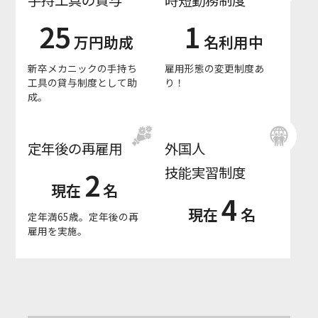
25
1
万円助成
名利用中
新卒メカニックの手持ち
雇用形態の変更制度あ
工具の貸与制度として助
り！
成。
定年後の再雇用
外国人
技能実習制度
2
現在
名
4
現在
名
定年満65歳。定年後の再
雇用を実施。