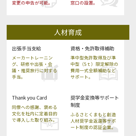
変更の申告が可能。
窓口の設置。
人材育成
出張手当支給
資格・免許取得補助
メーカートレーニン
準中型免許取得及び準
グ、研修や出張・会
中型（5ｔ）限定解除の
議・推奨旅行に対する
費用一式全額補助など
手当。
サポート。
Thank you Card
奨学金変換等サポート
制度
同僚への感謝、褒める
文化を社内に定着目的
ふるさとくまもと創造
で導入した取り組み。
人材奨学金返還等サポ
ート制度の認証企業。