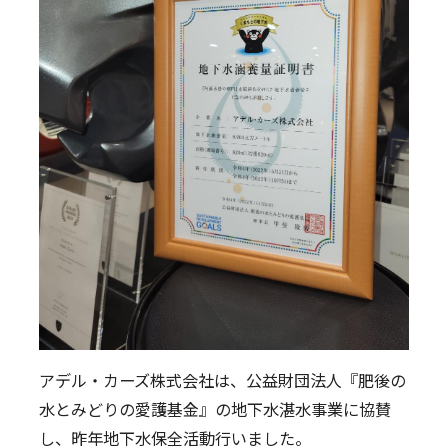
採用情報
新卒採用
キャリア採用
働く環境
お知らせ
お問い合わせ
プライバシーポリシー
ポルシェセンター熊本
プジョー熊本
シトロエン熊本
アデル・カーズ株式会社は、公益財団法人『肥後の
水とみどりの愛護基金』の地下水湛水事業に協賛
し、昨年地下水保全活動行いました。