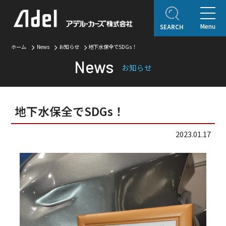
Menu
SEARCH
ホーム
News
お知らせ
地下水保全でSDGs！
ホーム
News
お知らせ
企業情報
ご挨拶
会社概要
Adel Press
アクセス
取り扱いブランド
地下水保全でSDGs！
アフターサービス
2023.01.17
自動車保険
オリジナルコンテンツ
アデルレポート
アデル・コレクションギャラリー
認定・表彰・受賞
SDGsの取り組み