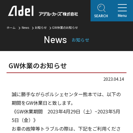
Menu
SEARCH
ホーム
News
お知らせ
GW休業のお知らせ
ホーム
News
企業情報
お知らせ
ご挨拶
会社概要
Adel Press
アクセス
取り扱いブランド
GW休業のお知らせ
アフターサービス
2023.04.14
自動車保険
オリジナルコンテンツ
誠に勝手ながらポルシェセンター熊本では、以下の
期間をGW休業日と致します。
アデルレポート
アデル・コレクションギャラリー
《GW休業期間 2023年4月29日（土）~2023年5月
5日（金）》
認定・表彰・受賞
お車の故障等トラブルの際は、下記をご利用くださ
SDGsの取り組み