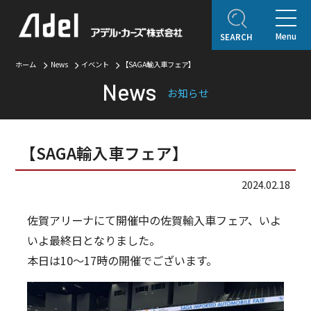
Menu
SEARCH
ホーム
ホーム
News
イベント
【SAGA輸入車フェア】
News
企業情報
お知らせ
ご挨拶
会社概要
Adel Press
アクセス
取り扱いブランド
【SAGA輸入車フェア】
アフターサービス
2024.02.18
自動車保険
オリジナルコンテンツ
佐賀アリーナにて開催中の佐賀輸入車フェア、いよ
いよ最終日となりました。
アデルレポート
アデル・コレクションギャラリー
本日は10〜17時の開催でございます。
認定・表彰・受賞
SDGsの取り組み