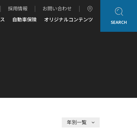
採用情報
お問い合わせ
ス
自動車保険
オリジナルコンテンツ
SEARCH
ホーム
企業情報
ご挨拶
会社概要
Adel Press
アクセス
取り扱いブランド
アフターサービス
自動車保険
オリジナルコンテンツ
アデルレポート
アデル・コレクションギャラリー
年別一覧
認定・表彰・受賞