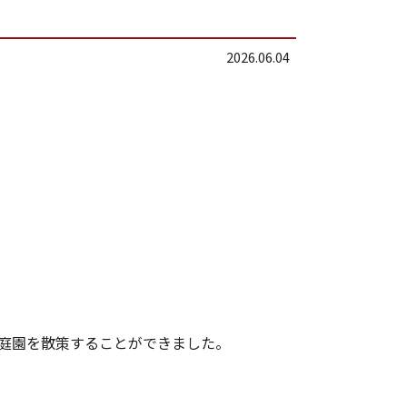
SDGsの取り組み
2026.06.04
採用情報
新卒採用
キャリア採用
働く環境
お知らせ
お問い合わせ
プライバシーポリシー
ポルシェセンター熊本
プジョー熊本
シトロエン熊本
た庭園を散策することができました。