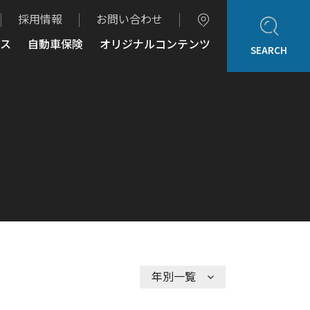
採用情報
お問い合わせ
ス
自動車保険
オリジナルコンテンツ
SEARCH
ホーム
企業情報
ご挨拶
会社概要
Adel Press
アクセス
取り扱いブランド
アフターサービス
自動車保険
オリジナルコンテンツ
年別一覧
アデルレポート
アデル・コレクションギャラリー
認定・表彰・受賞