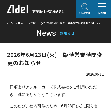
Menu
SEARCH
ホーム
ホーム
News
お知らせ
2026年6月23日(火) 臨時営業時間変更のお知らせ
News
企業情報
お知らせ
ご挨拶
会社概要
Adel Press
アクセス
取り扱いブランド
2026年6月23日(火) 臨時営業時間変
アフターサービス
更のお知らせ
自動車保険
2026.06.12
オリジナルコンテンツ
アデルレポート
日頃よりアデル・カーズ株式会社をご利用いただ
アデル・コレクションギャラリー
き、誠にありがとうございます。
認定・表彰・受賞
このたび、社内研修のため、6月23日(火)に限り営
SDGsの取り組み