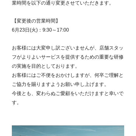
業時間を以下の通り変更させていただきます。
採用情報
新卒採用
キャリア採用
働く環境
【変更後の営業時間】
6月23日(火)：9:30～17:00
お知らせ
お問い合わせ
お客様には大変申し訳ございませんが、店舗スタッ
プライバシーポリシー
フがよりよいサービスを提供するための重要な研修
の実施を目的としております。
ポルシェセンター熊本
お客様にはご不便をおかけしますが、何卒ご理解と
プジョー熊本
ご協力を賜りますようお願い申し上げます。
今後とも、変わらぬご愛顧をいただけますと幸いで
シトロエン熊本
す。