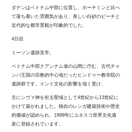
SDGsの取り組み
ダナンはベトナム中部に位置し、ホーチミンと比べ
採用情報
て落ち着いた雰囲気があり、美しい白砂のビーチと
新卒採用
キャリア採用
働く環境
近代的な都市景観が印象的でした。
お知らせ
4日目
お問い合わせ
ミーソン遺跡見学。
プライバシーポリシー
ベトナム中部クアンナム省の山間に佇む、古代チャ
ポルシェセンター熊本
ンパ王国の宗教的中心地だったヒンドゥー教寺院の
プジョー熊本
遺跡群です。インド文化の影響を強く受け、
主にシヴァ神を祀る聖域として4世紀から13世紀に
シトロエン熊本
かけて築かれました。独自のレンガ建築技術や歴史
的価値が認められ、1999年にユネスコ世界文化遺
産に登録されています。