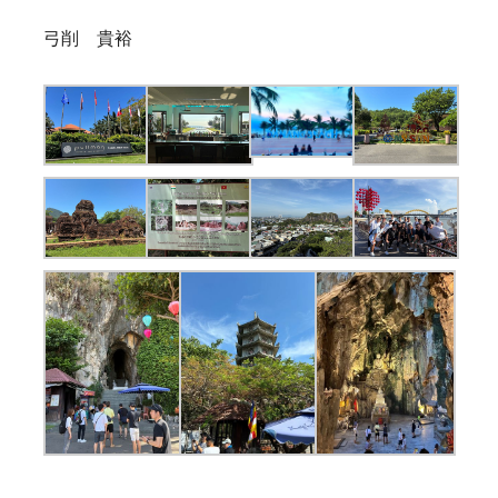
弓削 貴裕