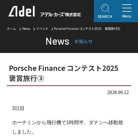
Menu
SEARCH
ホーム
News
イベント
Porsche Finance コンテスト2025 褒賞旅行③
ホーム
News
お知らせ
企業情報
ご挨拶
会社概要
Adel Press
アクセス
取り扱いブランド
Porsche Finance コンテスト2025
褒賞旅行③
アフターサービス
自動車保険
2026.06.12
オリジナルコンテンツ
3日目
アデルレポート
アデル・コレクションギャラリー
ホーチミンから飛行機で1時間半、ダナンへ移動致
認定・表彰・受賞
しました。