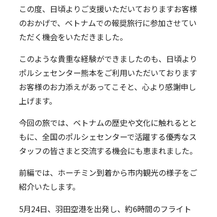
SDGsの取り組み
この度、日頃よりご支援いただいておりますお客様
採用情報
のおかげで、ベトナムでの報奨旅行に参加させてい
新卒採用
キャリア採用
働く環境
ただく機会をいただきました。
お知らせ
このような貴重な経験ができましたのも、日頃より
お問い合わせ
ポルシェセンター熊本をご利用いただいております
お客様のお力添えがあってこそと、心より感謝申し
プライバシーポリシー
上げます。
ポルシェセンター熊本
今回の旅では、ベトナムの歴史や文化に触れるとと
プジョー熊本
もに、全国のポルシェセンターで活躍する優秀なス
タッフの皆さまと交流する機会にも恵まれました。
シトロエン熊本
前編では、ホーチミン到着から市内観光の様子をご
紹介いたします。
5月24日、羽田空港を出発し、約6時間のフライト