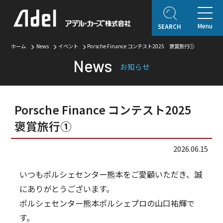
Menu
SEARCH
ホーム
News
イベント
Porsche Finance コンテスト2025 褒賞旅行①
ホーム
News
お知らせ
企業情報
ご挨拶
会社概要
Adel Press
アクセス
取り扱いブランド
Porsche Finance コンテスト2025
アフターサービス
褒賞旅行①
自動車保険
2026.06.15
オリジナルコンテンツ
いつもポルシェセンター熊本をご愛顧いただき、誠
アデルレポート
アデル・コレクションギャラリー
にありがとうございます。
ポルシェセンター熊本ポルシェプロの山口祐輝で
認定・表彰・受賞
す。