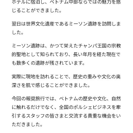
SDGsの取り組み
ホテルに宿泊し、ベトナム中部ならではの魅力を感
じることができました。
採用情報
新卒採用
キャリア採用
働く環境
翌日は世界文化遺産であるミーソン遺跡を訪問しま
お知らせ
した。
お問い合わせ
ミーソン遺跡は、かつて栄えたチャンパ王国の宗教
プライバシーポリシー
的聖地として知られており、長い年月を経た現在で
も数多くの遺跡が残されています。
ポルシェセンター熊本
実際に現地を訪れることで、歴史の重みや文化の奥
プジョー熊本
深さを肌で感じることができました。
シトロエン熊本
今回の報奨旅行では、ベトナムの歴史や文化、自然
に触れるだけでなく、全国のポルシェビジネスを牽
引するスタッフの皆さまと交流する貴重な機会をい
ただきました。