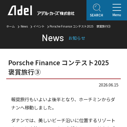
Menu
SEARCH
ホーム
News
イベント
Porsche Finance コンテスト2025 褒賞旅行③
ホーム
News
お知らせ
企業情報
ご挨拶
会社概要
Adel Press
アクセス
取り扱いブランド
Porsche Finance コンテスト2025
アフターサービス
褒賞旅行③
自動車保険
2026.06.15
オリジナルコンテンツ
報奨旅行もいよいよ後半となり、ホーチミンからダ
アデルレポート
アデル・コレクションギャラリー
ナンへ移動しました。
認定・表彰・受賞
ダナンでは、美しいビーチ沿いに位置するリゾート