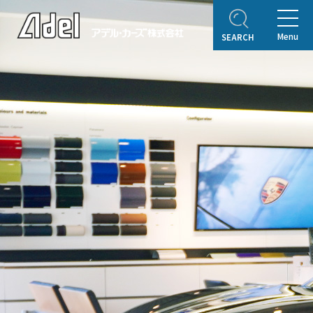
Menu
SEARCH
ホーム
企業情報
ご挨拶
会社概要
Adel Press
アクセス
取り扱いブランド
アフターサービス
自動車保険
オリジナルコンテンツ