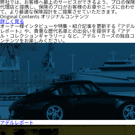
弊社では、お客様へ最上のサービスができるよう、プロの保険
代理店と提携し、保険のプロがお客様のお車やニーズに合わせ
て、より最適な保険設計をご提案させていただきます。
Original Contents
オリジナルコンテンツ
詳しく見る
オーナー様インタビューや特集・紹介記事を更新する『アデル
レポート』や、貴重な歴代名車との出会いを提供する『アデ
ル・コレクションギャラリー』など、アデル・カーズの独自コ
ンテンツをお楽しみください。
アデルレポート