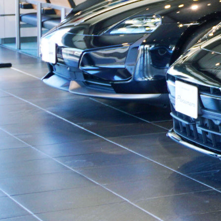
アデルレポート
アデル・コレクションギャラリー
認定・表彰・受賞
SDGsの取り組み
採用情報
新卒採用
キャリア採用
働く環境
お知らせ
お問い合わせ
プライバシーポリシー
ポルシェセンター熊本
プジョー熊本
シトロエン熊本