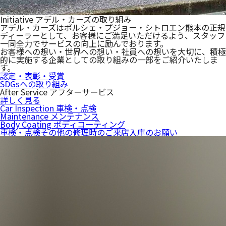
Initiative
アデル・カーズの取り組み
アデル・カーズはポルシェ・プジョー・シトロエン熊本の正規
ディーラーとして、お客様にご満足いただけるよう、スタッフ
一同全力でサービスの向上に励んでおります。
お客様への想い・世界への想い・社員への想いを大切に、積極
的に実施する企業としての取り組みの一部をご紹介いたしま
す。
認定・表彰・受賞
SDGsへの取り組み
After Service
アフターサービス
詳しく見る
Car Inspection
車検・点検
Maintenance
メンテナンス
Body Coating
ボディコーティング
車検・点検その他の修理時のご来店入庫のお願い